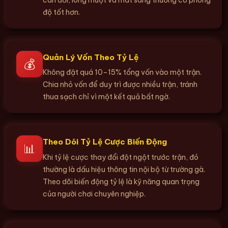
độ tốt hơn.
Quản Lý Vốn Theo Tỷ Lệ
💰
Không đặt quá 10–15% tổng vốn vào một trận.
Chia nhỏ vốn để duy trì được nhiều trận, tránh
thua sạch chỉ vì một kết quả bất ngờ.
Theo Dõi Tỷ Lệ Cược Biến Động
📊
Khi tỷ lệ cược thay đổi đột ngột trước trận, đó
thường là dấu hiệu thông tin nội bộ từ trường gà.
Theo dõi biến động tỷ lệ là kỹ năng quan trọng
của người chơi chuyên nghiệp.