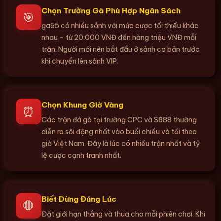
Chọn Trường Gà Phù Hợp Ngân Sách
🎯
ga65 có nhiều sảnh với mức cược tối thiểu khác
nhau – từ 20.000 VNĐ đến hàng triệu VNĐ mỗi
trận. Người mới nên bắt đầu ở sảnh cơ bản trước
khi chuyển lên sảnh VIP.
Chọn Khung Giờ Vàng
⏰
Các trận đá gà tại trường CPC và S888 thường
diễn ra sôi động nhất vào buổi chiều và tối theo
giờ Việt Nam. Đây là lúc có nhiều trận nhất và tỷ
lệ cược cạnh tranh nhất.
Biết Dừng Đúng Lúc
🛑
Đặt giới hạn thắng và thua cho mỗi phiên chơi. Khi