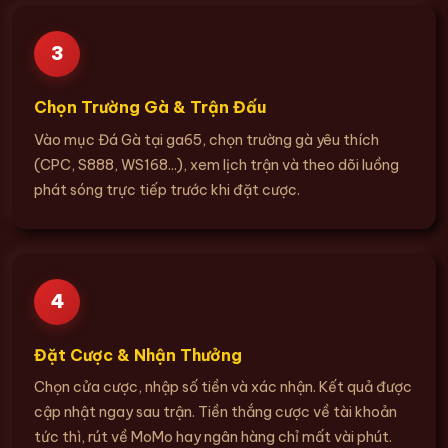
3
Chọn Trường Gà & Trận Đấu
Vào mục Đá Gà tại ga65, chọn trường gà yêu thích
(CPC, S888, WS168...), xem lịch trận và theo dõi luồng
phát sóng trực tiếp trước khi đặt cược.
4
Đặt Cược & Nhận Thưởng
Chọn cửa cược, nhập số tiền và xác nhận. Kết quả được
cập nhật ngay sau trận. Tiền thắng cược về tài khoản
tức thì, rút về MoMo hay ngân hàng chỉ mất vài phút.