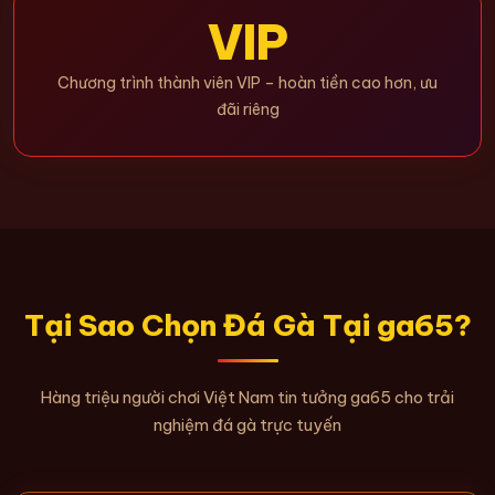
VIP
Chương trình thành viên VIP – hoàn tiền cao hơn, ưu
đãi riêng
Tại Sao Chọn Đá Gà Tại ga65?
Hàng triệu người chơi Việt Nam tin tưởng ga65 cho trải
nghiệm đá gà trực tuyến