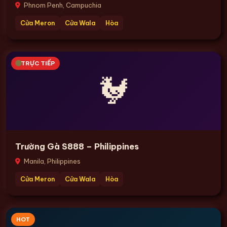
Phnom Penh, Campuchia
Cửa Meron
Cửa Wala
Hòa
TRỰC TIẾP
🐓
Trường Gà S888 – Philippines
Manila, Philippines
Cửa Meron
Cửa Wala
Hòa
HOT