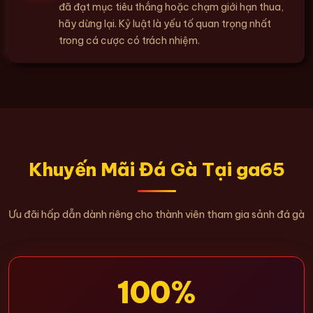
đã đạt mục tiêu thắng hoặc chạm giới hạn thua,
hãy dừng lại. Kỷ luật là yếu tố quan trọng nhất
trong cá cược có trách nhiệm.
Khuyến Mãi Đá Gà Tại ga65
Ưu đãi hấp dẫn dành riêng cho thành viên tham gia sảnh đá gà
100%