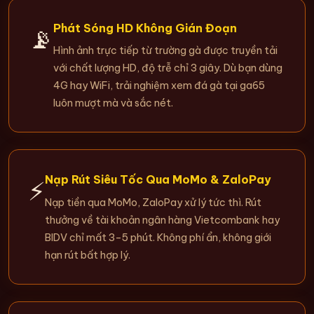
Phát Sóng HD Không Gián Đoạn
📡
Hình ảnh trực tiếp từ trường gà được truyền tải
với chất lượng HD, độ trễ chỉ 3 giây. Dù bạn dùng
4G hay WiFi, trải nghiệm xem đá gà tại ga65
luôn mượt mà và sắc nét.
Nạp Rút Siêu Tốc Qua MoMo & ZaloPay
⚡
Nạp tiền qua MoMo, ZaloPay xử lý tức thì. Rút
thưởng về tài khoản ngân hàng Vietcombank hay
BIDV chỉ mất 3–5 phút. Không phí ẩn, không giới
hạn rút bất hợp lý.