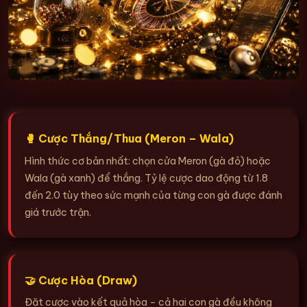
🥊 Cược Thắng/Thua (Meron – Wala)
Hình thức cơ bản nhất: chọn cửa Meron (gà đỏ) hoặc
Wala (gà xanh) để thắng. Tỷ lệ cược dao động từ 1.8
đến 2.0 tùy theo sức mạnh của từng con gà được đánh
giá trước trận.
🤝 Cược Hòa (Draw)
Đặt cược vào kết quả hòa – cả hai con gà đều không