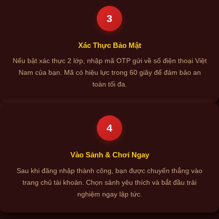
3
Xác Thực Bảo Mật
Nếu bật xác thực 2 lớp, nhập mã OTP gửi về số điện thoại Việt
Nam của bạn. Mã có hiệu lực trong 60 giây để đảm bảo an
toàn tối đa.
4
Vào Sảnh & Chơi Ngay
Sau khi đăng nhập thành công, bạn được chuyển thẳng vào
trang chủ tài khoản. Chọn sảnh yêu thích và bắt đầu trải
nghiệm ngay lập tức.