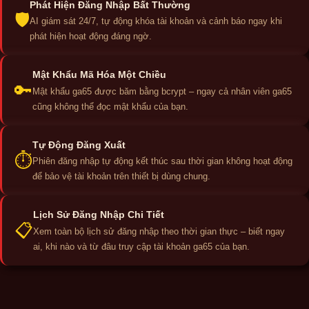
Phát Hiện Đăng Nhập Bất Thường
🛡️
AI giám sát 24/7, tự động khóa tài khoản và cảnh báo ngay khi
phát hiện hoạt động đáng ngờ.
Mật Khẩu Mã Hóa Một Chiều
🔑
Mật khẩu ga65 được băm bằng bcrypt – ngay cả nhân viên ga65
cũng không thể đọc mật khẩu của bạn.
Tự Động Đăng Xuất
⏱️
Phiên đăng nhập tự động kết thúc sau thời gian không hoạt động
để bảo vệ tài khoản trên thiết bị dùng chung.
Lịch Sử Đăng Nhập Chi Tiết
📋
Xem toàn bộ lịch sử đăng nhập theo thời gian thực – biết ngay
ai, khi nào và từ đâu truy cập tài khoản ga65 của bạn.