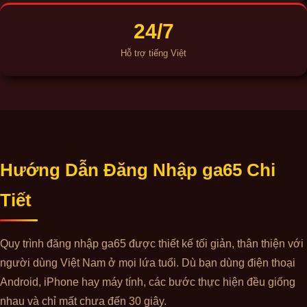
24/7
Hỗ trợ tiếng Việt
Hướng Dẫn Đăng Nhập ga65 Chi
Tiết
Quy trình đăng nhập ga65 được thiết kế tối giản, thân thiện với
người dùng Việt Nam ở mọi lứa tuổi. Dù bạn dùng điện thoại
Android, iPhone hay máy tính, các bước thực hiện đều giống
nhau và chỉ mất chưa đến 30 giây.