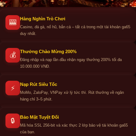
Hàng Nghìn Trò Chơi
🎰
Casino, đá gà, nổ hũ, bắn cá – tất cả trong một tài khoản ga65
duy nhất.
Thưởng Chào Mừng 200%
💰
Đăng nhập và nạp lần đầu nhận ngay thưởng 200% tối đa
10.000.000 VNĐ.
Nạp Rút Siêu Tốc
⚡
MoMo, ZaloPay, VNPay xử lý tức thì. Rút thưởng về ngân
hàng chỉ 3–5 phút.
Bảo Mật Tuyệt Đối
🔒
Mã hóa SSL 256-bit và xác thực 2 lớp bảo vệ tài khoản ga65
của bạn.