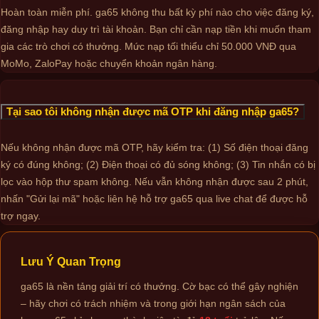
Hoàn toàn miễn phí. ga65 không thu bất kỳ phí nào cho việc đăng ký,
đăng nhập hay duy trì tài khoản. Bạn chỉ cần nạp tiền khi muốn tham
gia các trò chơi có thưởng. Mức nạp tối thiểu chỉ 50.000 VNĐ qua
MoMo, ZaloPay hoặc chuyển khoản ngân hàng.
Tại sao tôi không nhận được mã OTP khi đăng nhập ga65?
Nếu không nhận được mã OTP, hãy kiểm tra: (1) Số điện thoại đăng
ký có đúng không; (2) Điện thoại có đủ sóng không; (3) Tin nhắn có bị
lọc vào hộp thư spam không. Nếu vẫn không nhận được sau 2 phút,
nhấn "Gửi lại mã" hoặc liên hệ hỗ trợ ga65 qua live chat để được hỗ
trợ ngay.
Lưu Ý Quan Trọng
ga65 là nền tảng giải trí có thưởng. Cờ bạc có thể gây nghiện
– hãy chơi có trách nhiệm và trong giới hạn ngân sách của